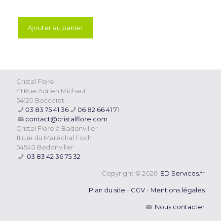
Ajouter au panier
Cristal Flore
41 Rue Adrien Michaut
54120 Baccarat
03 83 75 41 36
06 82 66 41 71
contact@cristalflore.com
Cristal Flore à Badonviller
11 rue du Maréchal Foch
54540 Badonviller
03 83 42 36 75 32
Copyright © 2026
ED Services.fr
Plan du site
-
CGV
-
Mentions légales
Nous contacter