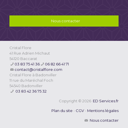
Nous contacter
Cristal Flore
41 Rue Adrien Michaut
54120 Baccarat
03 83 75 41 36
06 82 66 41 71
contact@cristalflore.com
Cristal Flore à Badonviller
11 rue du Maréchal Foch
54540 Badonviller
03 83 42 36 75 32
Copyright © 2026
ED Services.fr
Plan du site
-
CGV
-
Mentions légales
Nous contacter